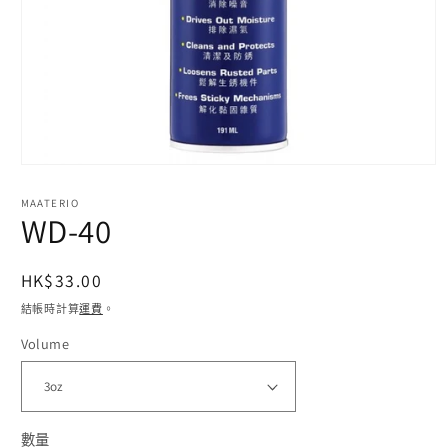
在
互
MAATERIO
動
WD-40
視
窗
中
定
HK$33.00
開
價
啟
結帳時計算
運費
。
多
Volume
媒
體
檔
案
1
數量