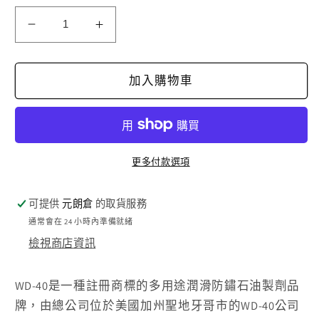
WD-
WD-
40
40
數
數
加入購物車
量
量
減
增
少
加
更多付款選項
可提供
元朗倉
的取貨服務
通常會在 24 小時內準備就緒
檢視商店資訊
WD-40是一種註冊商標的多用途潤滑防鏽石油製劑品
牌，由總公司位於美國加州聖地牙哥市的WD-40公司