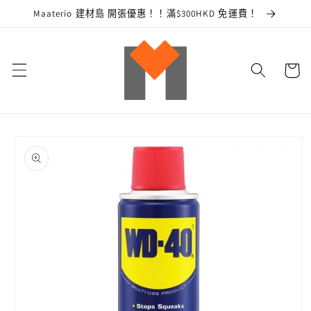
跳至內
Maaterio 建材島 開張優惠！！滿$300HKD 免運費！
容
購
物
車
略過產
品資訊