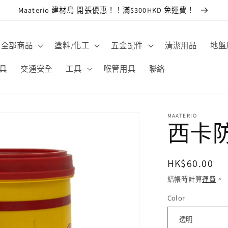
Maaterio 建材島 開張優惠！！滿$300HKD 免運費！
全部商品
塗料/化工
五金配件
清潔用品
地盤
具
交通安全
工具
喉管用具
聯絡
MAATERIO
西卡
定
HK$60.00
價
結帳時計算
運費
。
Color