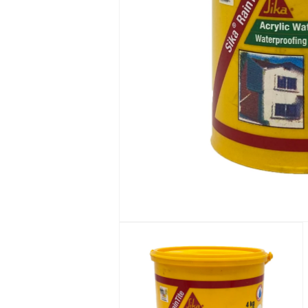
在
互
動
視
窗
中
開