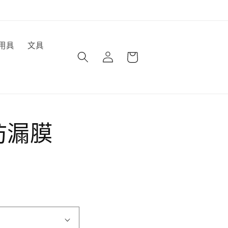
購
用具
文具
登
物
入
車
防漏膜