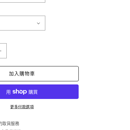
西
卡
防
加入購物車
漏
膜
數
量
更多付款選項
增
加
的取貨服務