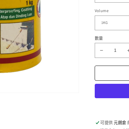
Volume
數量
西
卡
防
漏
膜
數
量
減
少
可提供
元朗倉