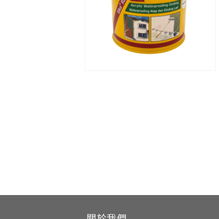
啟
多
媒
體
檔
案
1
在
互
動
視
窗
中
開
啟
多
媒
體
檔
案
2
關於我們