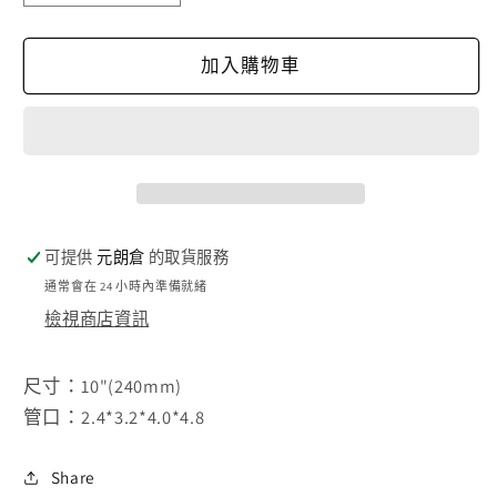
得
得
力
力
加入購物車
工
工
具
具
拉
拉
釘
釘
槍
槍
10&quot;
10&quot;
可提供
元朗倉
的取貨服務
(240mm)
(240mm)
通常會在 24 小時內準備就緒
數
數
檢視商店資訊
量
量
減
增
尺寸：10"(240mm)
少
加
管口：2.4*3.2*4.0*4.8
Share