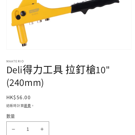
在
互
MAATERIO
動
Deli得力工具 拉釘槍10"
視
窗
(240mm)
中
開
啟
定
HK$56.00
多
價
媒
結帳時計算
運費
。
體
檔
數量
案
1
Deli
Deli