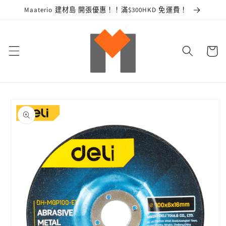
跳至內
Maaterio 建材島 開張優惠！！滿$300HKD 免運費！
容
購
物
車
略過產
品資訊