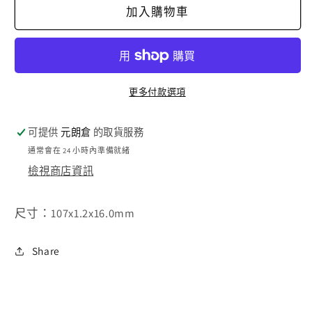
力
力
加入購物車
工
工
具
具
拮
拮
碟
碟
更多付款選項
107mm
107mm
數
數
可提供
元朗倉
的取貨服務
量
量
通常會在 24 小時內準備就緒
減
增
檢視商店資訊
少
加
尺寸：107x1.2x16.0mm
Share