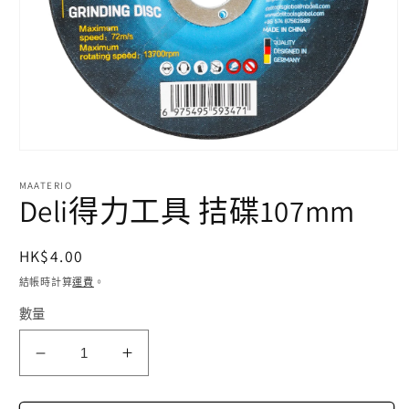
在
互
MAATERIO
動
Deli得力工具 拮碟107mm
視
窗
中
定
HK$4.00
開
價
啟
結帳時計算
運費
。
多
數量
媒
體
檔
Deli
Deli
案
1
得
得