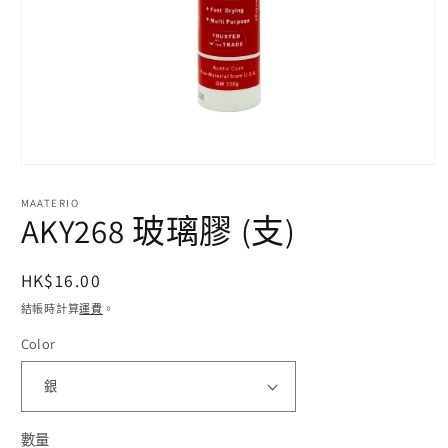
在
互
MAATERIO
動
AKY268 玻璃膠 (支)
視
窗
中
定
HK$16.00
開
價
啟
結帳時計算
運費
。
多
Color
媒
體
檔
案
1
數量