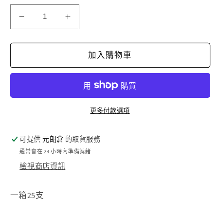
AKY268
AKY268
玻
玻
璃
璃
加入購物車
膠
膠
(支)
(支)
數
數
量
量
更多付款選項
減
增
少
加
可提供
元朗倉
的取貨服務
通常會在 24 小時內準備就緒
檢視商店資訊
一箱25支