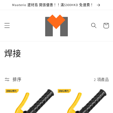
跳至內
Maaterio 建材島 開張優惠！！滿$300HKD 免運費！
容
購
物
車
商
焊接
品
系
排序
2 項產品
列
: