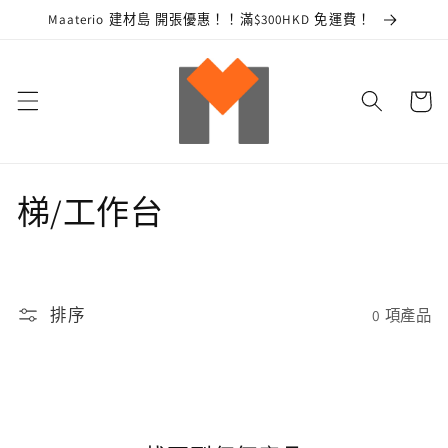
跳至內
Maaterio 建材島 開張優惠！！滿$300HKD 免運費！
容
購
物
車
商
梯/工作台
品
系
排序
0 項產品
列
: