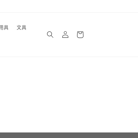
購
用具
文具
登
物
入
車